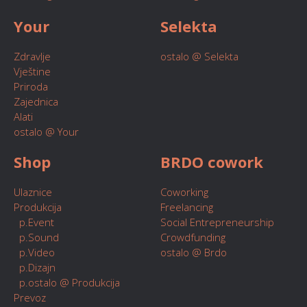
Your
Selekta
Zdravlje
ostalo @ Selekta
Vještine
Priroda
Zajednica
Alati
ostalo @ Your
Shop
BRDO cowork
Ulaznice
Coworking
Produkcija
Freelancing
p.Event
Social Entrepreneurship
p.Sound
Crowdfunding
p.Video
ostalo @ Brdo
p.Dizajn
p.ostalo @ Produkcija
Prevoz