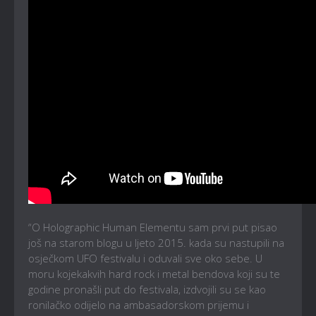
“O Holographic Human Elementu sam prvi put pisao
još na starom blogu u ljeto 2015. kada su nastupili na
osječkom UFO festivalu i oduvali sve oko sebe. U
moru kojekakvih hard rock i metal bendova koji su te
godine pronašli put do festivala, izdvojili su se kao
ronilačko odijelo na ambasadorskom prijemu i