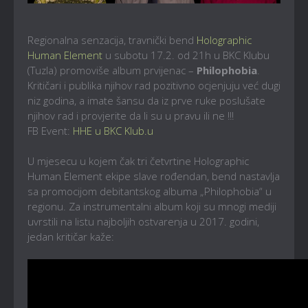
Regionalna senzacija, travnički bend
Holographic
Human Element
u subotu 17.2. od 21h u BKC Klubu
(Tuzla) promoviše album prvijenac –
Philophobia
.
Kritičari i publika njihov rad pozitivno ocjenjuju već dugi
niz godina, a imate šansu da iz prve ruke poslušate
njihov rad i provjerite da li su u pravu ili ne !!!
FB Event:
HHE u BKC Klub.u
U mjesecu u kojem čak tri četvrtine Holographic
Human Element ekipe slave rođendan, bend nastavlja
sa promocijom debitantskog albuma „Philophobia“ u
regionu. Za instrumentalni album koji su mnogi mediji
uvrstili na listu najboljih ostvarenja u 2017. godini,
jedan kritičar kaže: