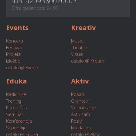
IDB: 4209360020003
Šifra djelatnosti: 94.99
Events
Kreativ
Koncerti
Music
Festivali
Theatre
Projekti
Visual
Izložbe
ostalo @ Kreativ
ostalo @ Events
Eduka
Aktiv
Radionice
Posao
Trening
Grantovi
Kurs - Čas
Volontiranje
Seminari
Aktivizam
Konferencije
Pozivi
Stipendije
Ma daj ba
ostalo @ Eduka
ostalo @ Aktiv