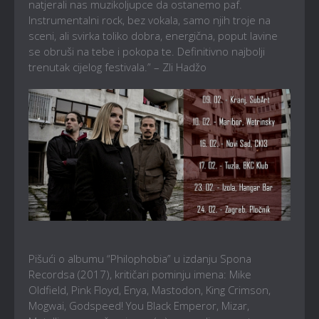
natjerali nas muzikoljupce da ostanemo paf.
Instrumentalni rock, bez vokala, samo njih troje na
sceni, ali svirka toliko dobra, energična, poput lavine
se obruši na tebe i pokopa te. Definitivno najbolji
trenutak cijelog festivala.” – Zli Hadžo
Pišući o albumu “Philophobia” u izdanju Spona
Recordsa (2017), kritičari pominju imena: Mike
Oldfield, Pink Floyd, Enya, Mastodon, King Crimson,
Mogwai, Godspeed! You Black Emperor, Mizar,