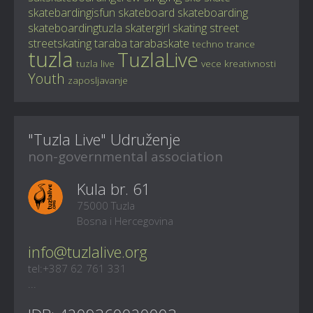
skatebardingisfun
skateboard
skateboarding
skateboardingtuzla
skatergirl
skating
street
streetskating
taraba
tarabaskate
techno
trance
tuzla
TuzlaLive
tuzla live
vece kreativnosti
Youth
zaposljavanje
"Tuzla Live" Udruženje
non-governmental association
Kula br. 61
75000 Tuzla
Bosna i Hercegovina
info@tuzlalive.org
tel:+387 62 761 331
...