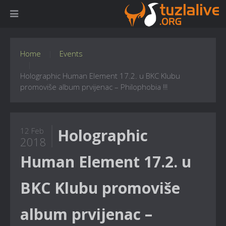
Home
Events
Holographic Human Element 17.2. u BKC Klubu
promoviše album prvijenac – Philophobia !!!
Holographic
12 Feb
2018
Human Element 17.2. u
BKC Klubu promoviše
album prvijenac –