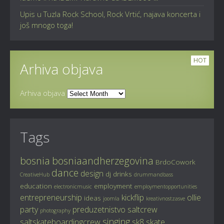
Upis u Tuzla Rock School, Rock Vrtić, najava koncerta i
još mnogo toga!
HOT
Arhiva objava
Arhiva objava
Tags
bosnia
bosniaandherzegovina
BrdoCowork
dance
design
dj
drinks
CreativeHub
drummandbass
education
employment
electronicmusic
employmentopportunities
entrepreneurship
kickflip
ollie
ideas
joomla
kreativnostzasve
party
preduzetnistvo
saltcrew
photography
singing
saltskateboardingcrew
sk8
skate