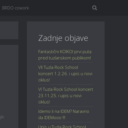
BRDO cowork
Zadnje objave
Fantastični KOIKOI prvi puta
pred tuzlanskom publikom!
VII Tuzla Rock School
koncert 1.2.26. i upis u novi
ciklus!
VI Tuzla Rock School koncert
23.11.25. i upis u novi
ciklus!
Idemo li na IDEM? Naravno
jiv
da IDEMooo !!!
Upis u Tuzla Rock School,