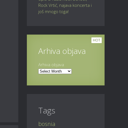
Rock Vrtić, najava koncerta i
još mnogo toga!
HOT
Arhiva objava
Arhiva objava
Tags
bosnia