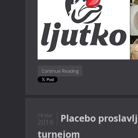
Continue Reading
Placebo proslavlj
18 Mar
2016
turnejom