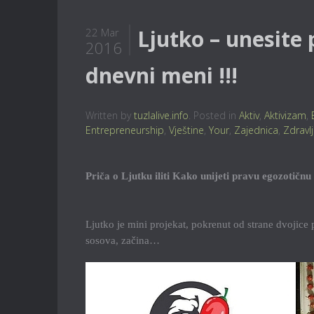
Ljutko – unesite 
22 Mar
2016
dnevni meni !!!
Written by
tuzlalive.info
. Posted in
Aktiv
,
Aktivizam
,
Entrepreneurship
,
Vještine
,
Your
,
Zajednica
,
Zdravl
Priča o Ljutku iliti Kako unijeti pravu egozotičnu
Ljutko je mini projekat, pokrenut od strane dvojice pri
sosova, začina…