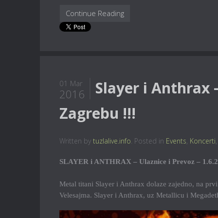
Continue Reading
Slayer i Anthrax
01 Mar
2016
Zagrebu !!!
Written by
tuzlalive.info
. Posted in
Events
,
Koncerti
SLAYER i ANTHRAX – Ulaznice i Prevoz – 1.6.2
Metal titani Slayer i Anthrax dolaze zajedno, na prvi
Velesajma. Slayer i Anthrax, uz Metallicu i Megadeth