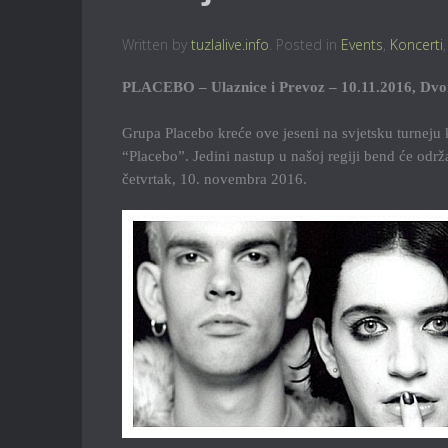
Written by
tuzlalive.info
. Posted in
Events
,
Koncerti
PLACEBO – Ulaznice i Prevoz – 10.11.2016, Dvo
Grupa Placebo kreće ove jeseni na svjetsku turneju 
“Placebo”. Jedini nastup u našoj regiji bend će odr
četvrtak, 10. novembra 2016.