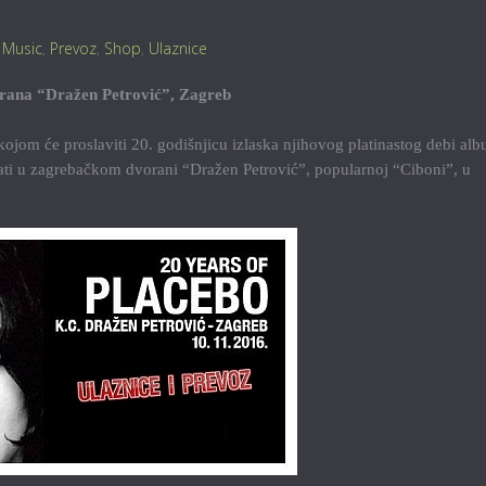
,
Music
,
Prevoz
,
Shop
,
Ulaznice
rana “Dražen Petrović”, Zagreb
kojom će proslaviti 20. godišnjicu izlaska njihovog platinastog debi al
žati u zagrebačkom dvorani “Dražen Petrović”, popularnoj “Ciboni”, u