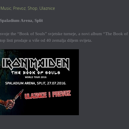
,
Music
,
Prevoz
,
Shop
,
Ulaznice
Spaladium Arena, Split
 svoje the “Book of Souls” svjetske turneje, a novi album “The Book of
p listi prodaje u više od 40 zemalja diljem svijeta.