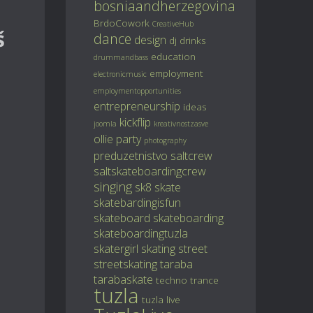
bosniaandherzegovina
BrdoCowork
CreativeHub
š
dance
design
dj
drinks
education
drummandbass
employment
electronicmusic
employmentopportunities
entrepreneurship
ideas
kickflip
joomla
kreativnostzasve
ollie
party
photography
preduzetnistvo
saltcrew
saltskateboardingcrew
singing
sk8
skate
skatebardingisfun
skateboard
skateboarding
,
skateboardingtuzla
skatergirl
skating
street
streetskating
taraba
tarabaskate
techno
trance
tuzla
tuzla live