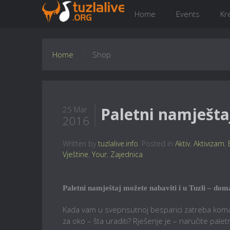
Home
Events
Kr
Home
Shop
Paletni namještaj
25 Mar
2016
Written by
tuzlalive.info
. Posted in
Aktiv
,
Aktivizam
,
Vještine
,
Your
,
Zajednica
Paletni namještaj možete nabaviti i u Tuzli – doma
Kada vam u sveprisutnoj besparici zatreba komad 
za oko – šta uraditi? Rješenje je – naručite paletn