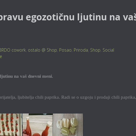
pravu egozotičnu ljutinu na va
BRDO cowork
,
ostalo @ Shop
,
Posao
,
Priroda
,
Shop
,
Social
je
 ljutinu na vaš dnevni meni.
jatelja, ljubitelja chili paprika. Radi se o uzgoju i prodaji chili paprika