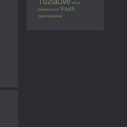
TuzlaLive
vece
Youth
kreativnosti
zaposljavanje