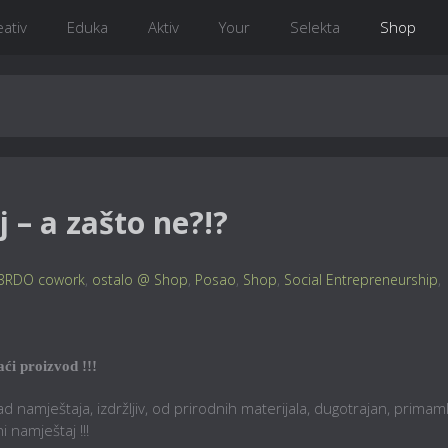
eativ
Eduka
Aktiv
Your
Selekta
Shop
 – a zašto ne?!?
BRDO cowork
,
ostalo @ Shop
,
Posao
,
Shop
,
Social Entrepreneurship
,
ći proizvod !!!
namještaja, izdržljiv, od prirodnih materijala, dugotrajan, primaml
i namještaj !!!