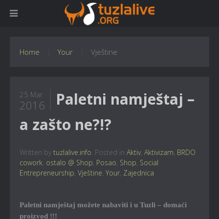
Home
Your
Vještine
Paletni namještaj –
25 Mar
2016
a zašto ne?!?
Written by
tuzlalive.info
. Posted in
Aktiv
,
Aktivizam
,
BRDO
cowork
,
ostalo @ Shop
,
Posao
,
Shop
,
Social
Entrepreneurship
,
Vještine
,
Your
,
Zajednica
Paletni namještaj možete nabaviti i u Tuzli – domaći
proizvod !!!