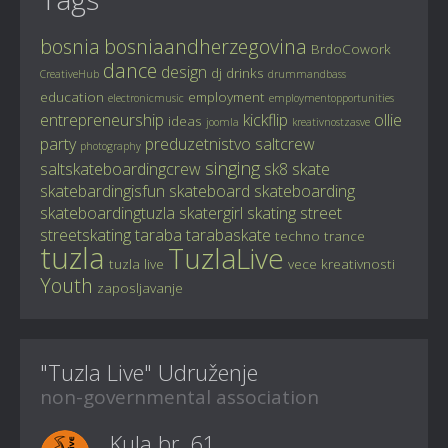
bosnia
bosniaandherzegovina
BrdoCowork
dance
design
dj
drinks
CreativeHub
drummandbass
education
employment
electronicmusic
employmentopportunities
entrepreneurship
kickflip
ollie
ideas
joomla
kreativnostzasve
party
preduzetnistvo
saltcrew
photography
singing
saltskateboardingcrew
sk8
skate
skatebardingisfun
skateboard
skateboarding
skateboardingtuzla
skatergirl
skating
street
streetskating
taraba
tarabaskate
techno
trance
tuzla
TuzlaLive
tuzla live
vece kreativnosti
Youth
zaposljavanje
"Tuzla Live" Udruženje
non-governmental association
Kula br. 61