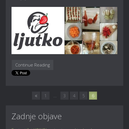
Continue Reading
1
...
3
4
5
6
Zadnje objave