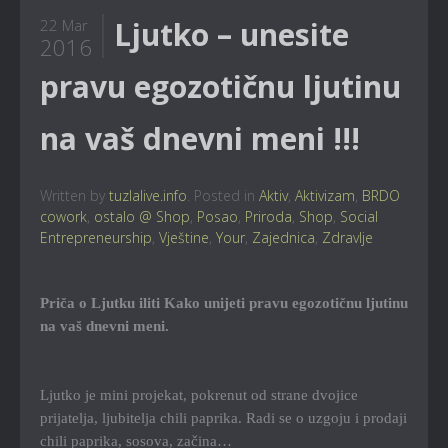
Ljutko – unesite
22 Mar
2016
pravu egozotičnu ljutinu
na vaš dnevni meni !!!
Written by
tuzlalive.info
. Posted in
Aktiv
,
Aktivizam
,
BRDO
cowork
,
ostalo @ Shop
,
Posao
,
Priroda
,
Shop
,
Social
Entrepreneurship
,
Vještine
,
Your
,
Zajednica
,
Zdravlje
Priča o Ljutku iliti Kako unijeti pravu egozotičnu ljutinu
na vaš dnevni meni.
Ljutko je mini projekat, pokrenut od strane dvojice
prijatelja, ljubitelja chili paprika. Radi se o uzgoju i prodaji
chili paprika, sosova, začina…