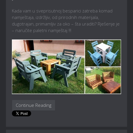
Kada vam u sveprisutnoj besparici zatreba komad
namještaja, izdržljiv, od prirodnih materijala,
dugotrajan, primamljiv za oko – šta uraditi? Rješenje je
– naručite paletni namještaj !!!
Continue Reading