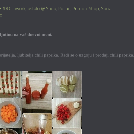
BRDO cowork
,
ostalo @ Shop
,
Posao
,
Priroda
,
Shop
,
Social
je
 ljutinu na vaš dnevni meni.
jatelja, ljubitelja chili paprika. Radi se o uzgoju i prodaji chili paprika