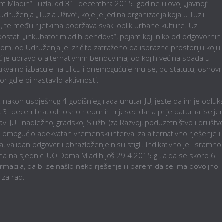
om Mladih“ Tuzla, od 31. decembra 2015. godine u ovoj „javnoj“
Udruženja „Tuzla Uživo“, koje je jedina organizacija koja u Tuzli
, te među rijetkima podržava svaki oblik urbane kulture. Uz
stati „inkubator mladih bendova“, pojam koji niko od odgovornih
om, od Udruženja je izričito zatraženo da isprazne prostoriju koju
iječ je upravo o alternativnim bendovima, od kojih većina spada u
kvalno izbacuje na ulicu i onemogućuje mu se, po statutu, osnov
r gdje bi nastavilo aktivnosti.
, nakon uspješnog 4-godišnjeg rada unutar JU, jeste da im je odluk
ek 3. decembra, odnosno nepunih mjesec dana prije datuma iselje
ravi JU i nadležnoj gradskoj Službi (za Razvoj, poduzetništvo i društ
 omogućio adekvatan vremenski interval za alternativno rješenje il
 validan odgovor i obrazloženje nisu stigli. Indikativno je i sramno
a na sjednici UO Doma Mladih još 29.4.2015.g., a da se skoro 6
formacija, da bi se našlo neko rješenje ili barem da se ima dovoljno
za rad.