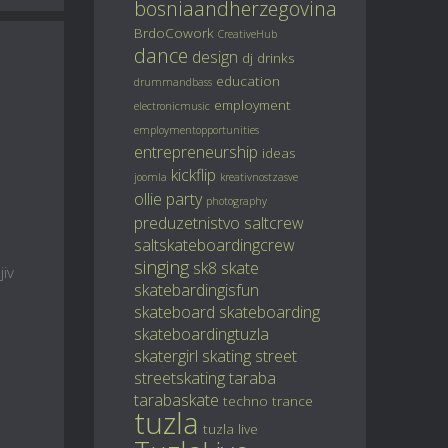
bosniaandherzegovina
BrdoCowork
CreativeHub
dance
design
dj
drinks
education
drummandbass
employment
electronicmusic
employmentopportunities
entrepreneurship
ideas
kickflip
joomla
kreativnostzasve
ollie
party
photography
preduzetnistvo
saltcrew
saltskateboardingcrew
singing
sk8
skate
jiv
skatebardingisfun
skateboard
skateboarding
skateboardingtuzla
skatergirl
skating
street
streetskating
taraba
tarabaskate
techno
trance
tuzla
tuzla live