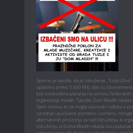
Sporno je takođe, da je Udruženje „Tuzla Uživo“
uplaćeno preko 5.600 KM), dok su istovremeno dru
bila oslobođena plaćanja na osnovu Federalnih za
organizacije mladih. Takođe, Dom Mladih nikada n
čijem osnovu bi se mogla zasnivati i odluka o pr
saradnje upućivane, pismeno i usmeno, mnoge ini
alternativnih prostorija za rad Udruženja, ili orga
Udruženju, iz Doma Mladih nikada nisu pokazali 
jednostranog odlučivanja je zapečaćena i poslje