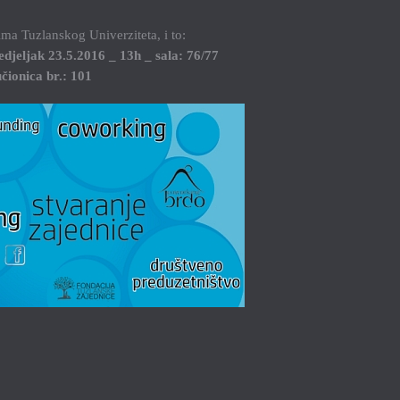
ima Tuzlanskog Univerziteta, i to:
djeljak 23.5.2016 _ 13h _ sala: 76/77
čionica br.: 101