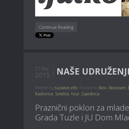
Continue Reading
NAŠE UDRUŽENJE 
27 Dec
2015
Written by
tuzlalive.info
. Posted in
Aktiv
,
Aktivizam
,
Radionice
,
Selekta
,
Your
,
Zajednica
Praznični poklon za mlade 
Grada Tuzle i JU Dom Mladi