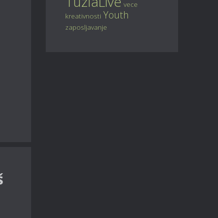
TuzlaLive
vece
Youth
kreativnosti
zaposljavanje
š