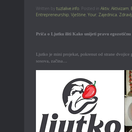
Written by
tuzlalive.info
. Posted in
Aktiv
,
Aktivizam
,
Entrepreneurship
,
Vještine
,
Your
,
Zajednica
,
Zdravl
Priča o Ljutku iliti Kako unijeti pravu egozotičnu
Ljutko je mini projekat, pokrenut od strane dvojice pri
sosova, začina…