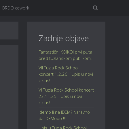
BRDO cowork
Zadnje objave
Fantastični KOIKOI prvi puta
pred tuzlanskom publikom!
VII Tuzla Rock School
koncert 1.2.26. i upis u novi
ciklus!
VI Tuzla Rock School koncert
23.11.25. i upis u novi
ciklus!
Idemo li na IDEM? Naravno
da IDEMooo !!!
Upis u Tuzla Rock School,