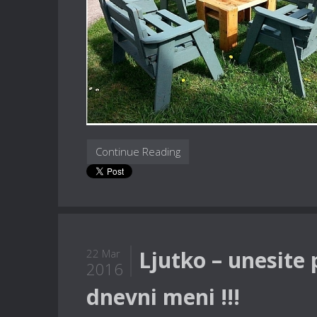
Continue Reading
Ljutko – unesite 
22 Mar
2016
dnevni meni !!!