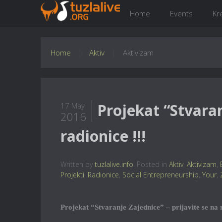
Home
Events
Kr
Home
Aktiv
Aktivizam
Projekat “Stvaran
17 May
2016
radionice !!!
Written by
tuzlalive.info
. Posted in
Aktiv
,
Aktivizam
,
Projekti
,
Radionice
,
Social Entrepreneurship
,
Your
,
Projekat “Stvaranje Zajednice” – prijavite se na r