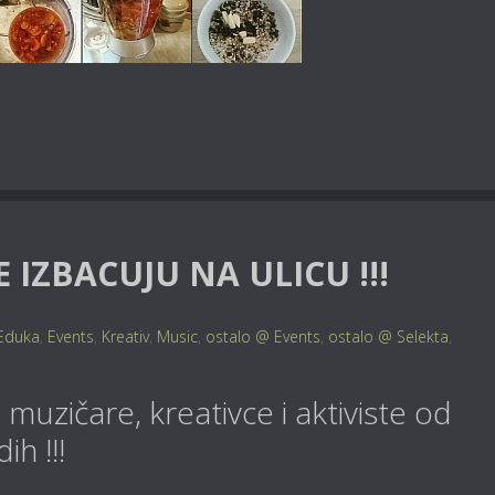
IZBACUJU NA ULICU !!!
Eduka
,
Events
,
Kreativ
,
Music
,
ostalo @ Events
,
ostalo @ Selekta
,
muzičare, kreativce i aktiviste od
h !!!