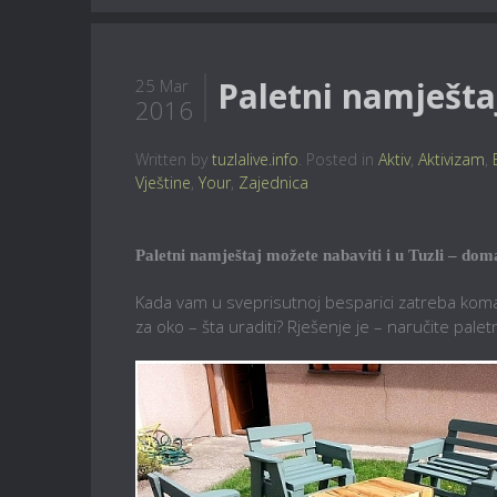
Paletni namještaj
25 Mar
2016
Written by
tuzlalive.info
. Posted in
Aktiv
,
Aktivizam
,
Vještine
,
Your
,
Zajednica
Paletni namještaj možete nabaviti i u Tuzli – doma
Kada vam u sveprisutnoj besparici zatreba komad 
za oko – šta uraditi? Rješenje je – naručite paletn