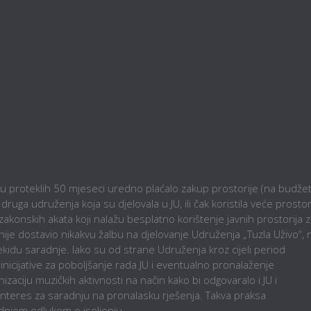
 u proteklih 50 mjeseci uredno plaćalo zakup prostorije (na budže
ga udruženja koja su djelovala u JU, ili čak koristila veće prostori
konskih akata koji nalažu besplatno korištenje javnih prostorija 
ije dostavio nikakvu žalbu na djelovanje Udruženja „Tuzla Uživo“, 
ekidu saradnje. Iako su od strane Udruženja kroz cijeli period
cijative za poboljšanje rada JU i eventualno pronalaženje
nizaciju muzičkih aktivnosti na način kako bi odgovaralo i JU i
interes za saradnju na pronalasku rješenja. Takva praksa
dnjom odlukom o iseljenju.