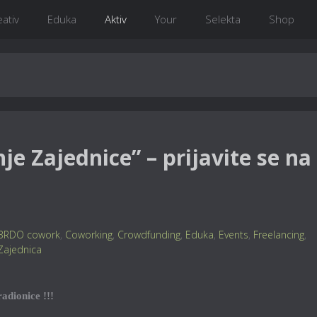
eativ
Eduka
Aktiv
Your
Selekta
Shop
je Zajednice” – prijavite se na
BRDO cowork
,
Coworking
,
Crowdfunding
,
Eduka
,
Events
,
Freelancing
,
Zajednica
adionice !!!