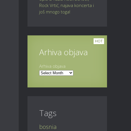
Rock Vrtić, najava koncerta i
još mnogo toga!
HOT
Arhiva objava
Arhiva objava
Tags
bosnia