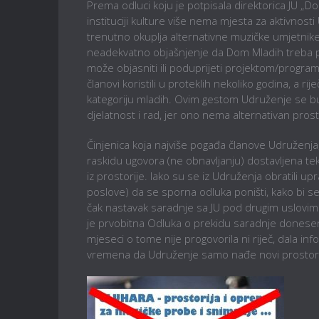
Prema odluci koju je potpisala direktorica JU „D
instituciji kulture više nema mjesta za aktivnosti 
trenutno okuplja alternativne muzičke umjetnike
neadekvatno objašnjenje da Dom Mladih treba po
može objasniti ili poduprijeti projektom/program
članovi koristili u proteklih nekoliko godina, a r
kategoriju mladih. Ovim gestom Udruženje se bu
djelatnost i rad, jer ono nema alternativan prosto
Činjenica koja najviše pogađa članove Udruženja
raskidu ugovora (ne obnavljanju) dostavljena t
iz prostorije. Iako su se iz Udruženja obratili up
poslove) da se sporna odluka poništi, kako bi se
čak nastavak saradnje sa JU pod drugim uslovima,
je prvobitna Odluka o prekidu saradnje donesen
mjeseci o tome nije progovorila ni riječ, dala in
vremena da Udruženje samo nađe novi prostor 