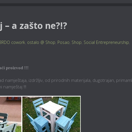
 – a zašto ne?!?
BRDO cowork
,
ostalo @ Shop
,
Posao
,
Shop
,
Social Entrepreneurship
,
ći proizvod !!!
namještaja, izdržljiv, od prirodnih materijala, dugotrajan, primaml
i namještaj !!!