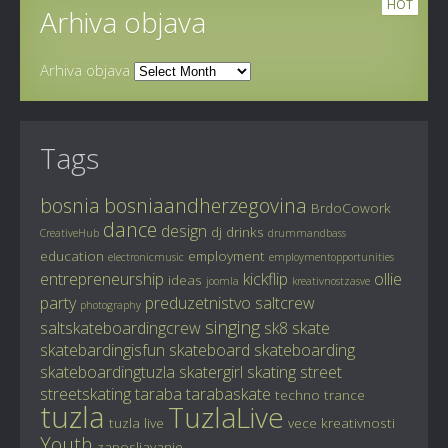
HOT
Arhiva objava
Arhiva objava
Tags
bosnia
bosniaandherzegovina
BrdoCowork
dance
design
dj
drinks
CreativeHub
drummandbass
education
employment
electronicmusic
employmentopportunities
entrepreneurship
kickflip
ollie
ideas
joomla
kreativnostzasve
party
preduzetnistvo
saltcrew
photography
singing
saltskateboardingcrew
sk8
skate
skatebardingisfun
skateboard
skateboarding
skateboardingtuzla
skatergirl
skating
street
streetskating
taraba
tarabaskate
techno
trance
tuzla
TuzlaLive
tuzla live
vece kreativnosti
Youth
zaposljavanje