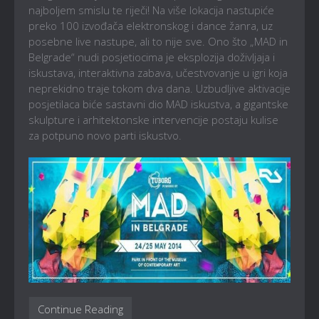
najboljem smislu te riječi! Na više lokacija nastupiće
preko 100 izvođača elektronskog i dance žanra, uz
posebne live nastupe, ali to nije sve. Ono što „MAD in
Belgrade“ nudi posjetiocima je eksplozija doživljaja i
iskustava, interaktivna zabava, učestvovanje u igri koja
neprekidno traje tokom dva dana. Uzbudljive aktivacije
posjetilaca biće sastavni dio MAD iskustva, a gigantske
skulpture i arhitektonske intervencije postaju kulise
za potpuno novo parti iskustvo.
Continue Reading