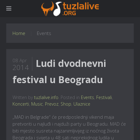
Home
Events
Ludi dvodnevni
08 Apr
2014
festival u Beogradu
Written by
tuzlalive.info
. Posted in
Events
,
Festivali
,
Koncerti
,
Music
,
Prevoz
,
Shop
,
Ulaznice
„MAD in Belgrade“ će predposlednji vikend maja
pretvoriti u najluđi i najduži party u Beogradu. MAD će
biti mjesto susreta najzanimljivijeg iz noćnog života
Beograda i svijeta u 48 sati neprekidnog ludila u