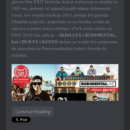
glavne bine EXIT festivala, koji je realizovan u saradnji sa
UKF-om, jednom od najznačajnijih etiketa elektronske
scene, ova svijetla koalicija 2014. postaje još glasnija.
Uključite pojačala i pripremite se za žestoku svirku jer
najveća svjetska imena dubstep i d’n’b scene dolaze na
EXIT 2014! Da, tako je –
SKRILLEX i RUDIMENTAL,
kao i DUB FX i KOVEN
dolaze sa svojim live postavama
da atmosferu na Petrovaradinskoj tvrđavi dovedu do
usijanja!
Continue Reading