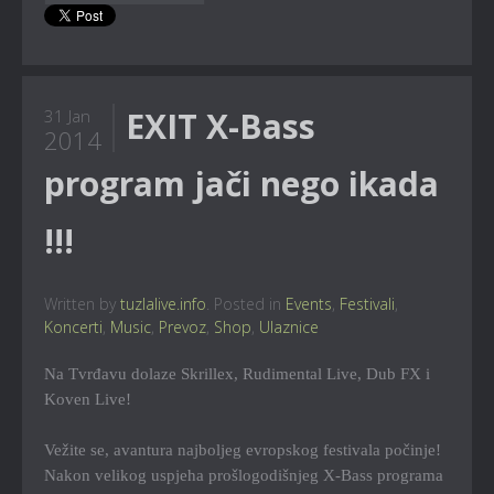
EXIT X-Bass
31 Jan
2014
program jači nego ikada
!!!
Written by
tuzlalive.info
. Posted in
Events
,
Festivali
,
Koncerti
,
Music
,
Prevoz
,
Shop
,
Ulaznice
Na Tvrđavu dolaze Skrillex, Rudimental Live, Dub FX i
Koven Live!
Vežite se, avantura najboljeg evropskog festivala počinje!
Nakon velikog uspjeha prošlogodišnjeg X-Bass programa