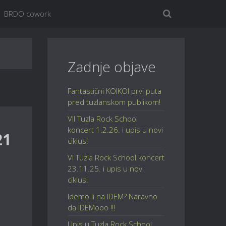
BRDO cowork
Zadnje objave
Fantastični KOIKOI prvi puta
pred tuzlanskom publikom!
VII Tuzla Rock School
koncert 1.2.26. i upis u novi
21
ciklus!
VI Tuzla Rock School koncert
23.11.25. i upis u novi
ciklus!
Idemo li na IDEM? Naravno
da IDEMooo !!!
Upis u Tuzla Rock School,