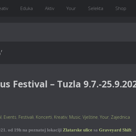
eativ
Eduka
Aktiv
Your
Selekta
Shop
’
s Festival – Tuzla 9.7.-25.9.20
l
,
Events
,
Festivali
,
Koncerti
,
Kreativ
,
Music
,
Vještine
,
Your
,
Zajednica
21. od 19h na poznatoj lokaciji
Zlatarske ulice
sa
Graveyard Shift