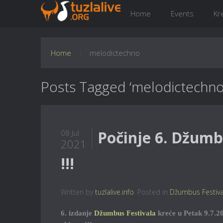
Home
Events
Kr
Home
melodictechno
Posts Tagged ‘melodictechno
Počinje 6. Džumbu
08 Jul
2021
!!!
Written by
tuzlalive.info
. Posted in
Džumbus Festiva
6. izdanje
Džumbus Festivala
kreće u Petak 9.7.20