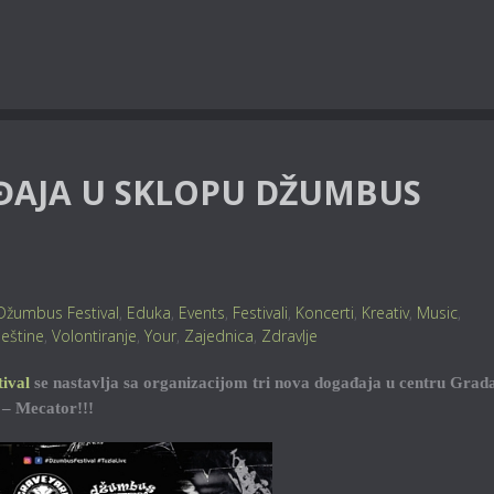
ĐAJA U SKLOPU DŽUMBUS
Džumbus Festival
,
Eduka
,
Events
,
Festivali
,
Koncerti
,
Kreativ
,
Music
,
ještine
,
Volontiranje
,
Your
,
Zajednica
,
Zdravlje
ival
se nastavlja sa organizacijom tri nova događaja u centru Grad
 – Mecator!!!