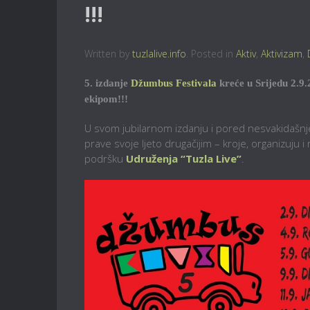
!!!
Written by
tuzlalive.info
. Posted in
Aktiv
,
Aktivizam
,
5. izdanje
Džumbus Festivala
kreće u Srijedu 2.9.
ekipom!!!
U svom jubilarnom izdanju i pored nesvakidašnje
prave svoje ljeto drugačijim – kroje, organizuju i
podršku
Udruženja “Tuzla Live”
.