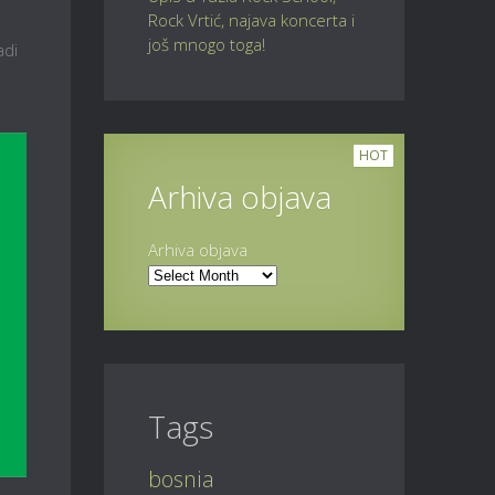
Rock Vrtić, najava koncerta i
još mnogo toga!
adi
HOT
Arhiva objava
Arhiva objava
Tags
bosnia