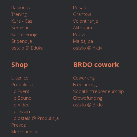
Radionice
Posao
Trening
Grantovi
Kurs - Čas
Volontiranje
Seminari
Aktivizam
Konferencije
Pozivi
Stipendije
Ma daj ba
ostalo @ Eduka
ostalo @ Aktiv
Shop
BRDO cowork
Ulaznice
Coworking
Produkcija
Freelancing
p.Event
Social Entrepreneurship
p.Sound
Crowdfunding
p.Video
ostalo @ Brdo
p.Dizajn
p.ostalo @ Produkcija
Prevoz
Merchandise