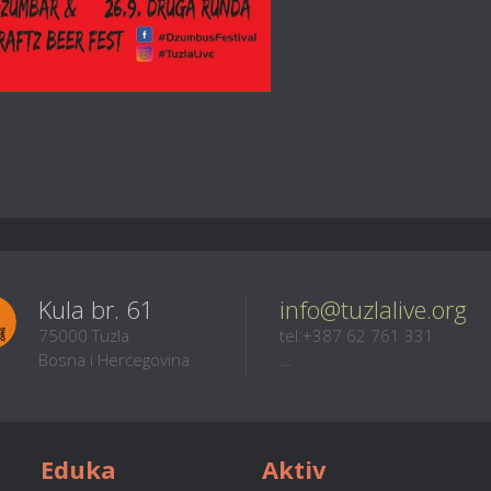
Kula br. 61
info@tuzlalive.org
75000 Tuzla
tel:+387 62 761 331
Bosna i Hercegovina
...
Eduka
Aktiv