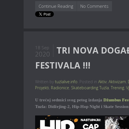
Continue Reading
No Comments
TRI NOVA DOGA
18 Sep
2020
FESTIVALA !!!
Written by
tuzlalive.info
. Posted in
Aktiv
,
Aktivizam
,
Projekti
,
Radionice
,
Skateboarding Tuzla
,
Trening
,
V
U trećoj sedmici svog petog izdanja
Džumbus Fest
Tuzla: Didžejing-2, Hip-Hop Night i Skate Session