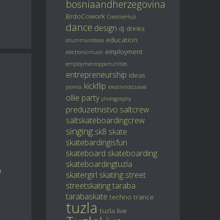
bosniaandherzegovina
BrdoCowork
CreativeHub
dance
design
dj
drinks
education
drummandbass
employment
electronicmusic
employmentopportunities
entrepreneurship
ideas
kickflip
joomla
kreativnostzasve
ollie
party
photography
preduzetnistvo
saltcrew
saltskateboardingcrew
singing
sk8
skate
skatebardingisfun
skateboard
skateboarding
skateboardingtuzla
a
skatergirl
skating
street
streetskating
taraba
tarabaskate
techno
trance
tuzla
tuzla live