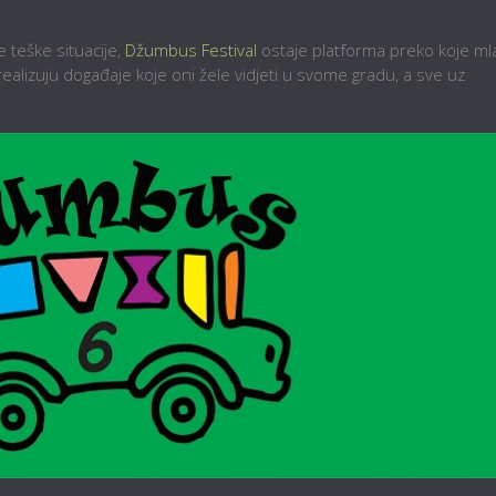
 teške situacije,
Džumbus Festival
ostaje platforma preko koje ml
 realizuju događaje koje oni žele vidjeti u svome gradu, a sve uz