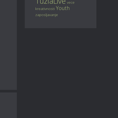
TuzlaLive
vece
Youth
kreativnosti
zaposljavanje