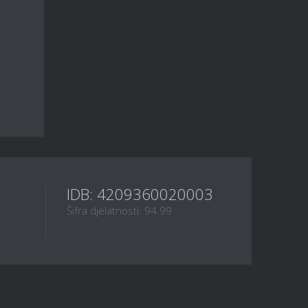
IDB: 4209360020003
Šifra djelatnosti: 94.99