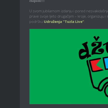
ekipom!!!
U svom jubilarnom izdanju i pored nesvakidašnje
prave svoje ljeto drugačijim – kroje, organizuju i
podršku
Udruženja “Tuzla Live”
.