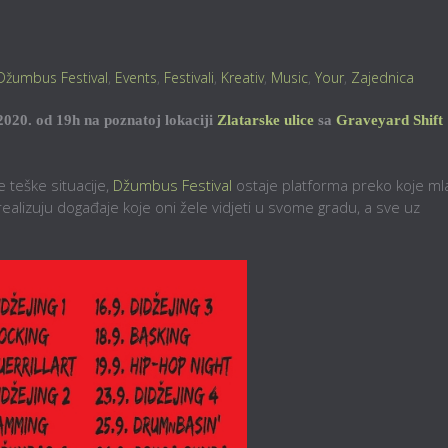
Džumbus Festival
,
Events
,
Festivali
,
Kreativ
,
Music
,
Your
,
Zajednica
2020. od 19h na poznatoj lokaciji
Zlatarske ulice
sa
Graveyard Shift
 teške situacije,
Džumbus Festival
ostaje platforma preko koje ml
 realizuju događaje koje oni žele vidjeti u svome gradu, a sve uz