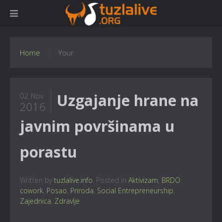
Home
Your
Uzgajanje hrane na
02 Nov
2016
javnim površinama u
porastu
Written by
tuzlalive.info
. Posted in
Aktivizam
,
BRDO
cowork
,
Posao
,
Priroda
,
Social Entrepreneurship
,
Zajednica
,
Zdravlje