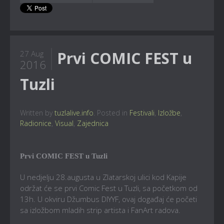
Prvi COMIC FEST u
27 Aug
2016
Tuzli
Written by
tuzlalive.info
. Posted in
Festivali
,
Izložbe
,
Radionice
,
Visual
,
Zajednica
Prvi COMIC FEST u Tuzli
U nedjelju 28.augusta u Zlatarskoj ulici kod Kapije
održat će se prvi Comic Fest u Tuzli, sa početkom od
13h. U okviru Džumbus DIYYF, ovaj događaj će početi
sa izložbom mladih strip artista i FanArt radova.