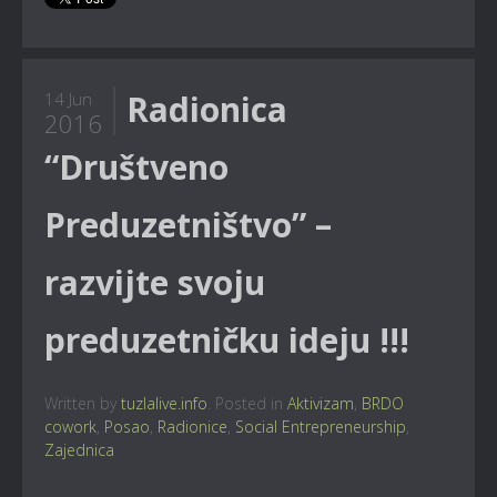
Radionica
14 Jun
2016
“Društveno
Preduzetništvo” –
razvijte svoju
preduzetničku ideju !!!
Written by
tuzlalive.info
. Posted in
Aktivizam
,
BRDO
cowork
,
Posao
,
Radionice
,
Social Entrepreneurship
,
Zajednica