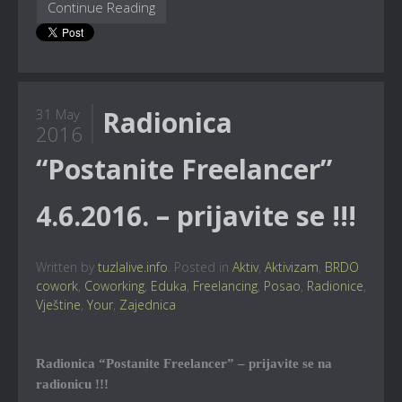
Continue Reading
Radionica
31 May
2016
“Postanite Freelancer”
4.6.2016. – prijavite se !!!
Written by
tuzlalive.info
. Posted in
Aktiv
,
Aktivizam
,
BRDO
cowork
,
Coworking
,
Eduka
,
Freelancing
,
Posao
,
Radionice
,
Vještine
,
Your
,
Zajednica
Radionica “Postanite Freelancer” – prijavite se na
radionicu !!!