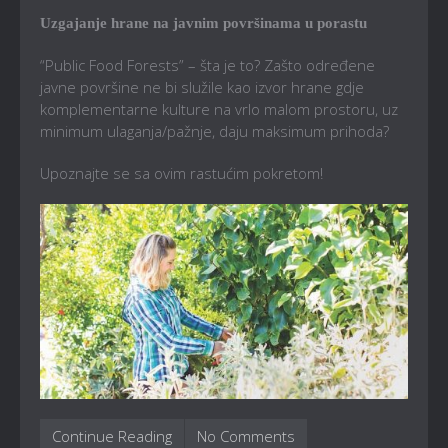
Uzgajanje hrane na javnim površinama u porastu
“Public Food Forests” – šta je to? Zašto određene
javne površine ne bi služile kao izvor hrane gdje
komplementarne kulture na vrlo malom prostoru, uz
minimum ulaganja/pažnje, daju maksimum prihoda?
Upoznajte se sa ovim rastućim pokretom!
Continue Reading
No Comments