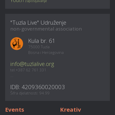
Youth
zaposljavanje
"Tuzla Live" Udruženje
non-governmental association
Kula br. 61
75000 Tuzla
Bosna i Hercegovina
info@tuzlalive.org
tel:+387 62 761 331
...
IDB: 4209360020003
Šifra djelatnosti: 94.99
Events
Kreativ