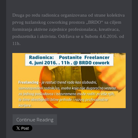
Druga po redu radionica organizovana od strane kolektiva
prvog tuzlanskog coworking prostora „BRDO“ sa ciljem
formiranja aktivne zajednice profesionalaca, kreativaca,
poduzetnika i aktivista. Održava se u Subotu 4.6.2016. od
11h.
Continue Reading