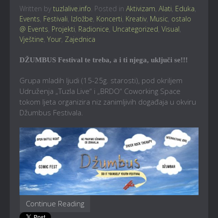
Written by
tuzlalive.info
. Posted in
Aktivizam
,
Alati
,
Eduka
,
Events
,
Festivali
,
Izložbe
,
Koncerti
,
Kreativ
,
Music
,
ostalo
@ Events
,
Projekti
,
Radionice
,
Uncategorized
,
Visual
,
Vještine
,
Your
,
Zajednica
DŽUMBUS Festival te treba, a i ti njega, uključi se!!!
Grupa mladih ljudi (15-25g. starosti), pod okriljem
Udruženja „Tuzla Live“ i „BRDO“ Coworking Space
tokom ljeta organizira niz zanimljivih događaja u okviru
Džumbus Festivala.
Continue Reading