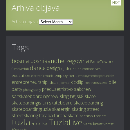
HOT
Arhiva objava
Arhiva objava
Tags
bosnia
bosniaandherzegovina
BrdoCowork
dance
design
dj
drinks
CreativeHub
drummandbass
education
employment
electronicmusic
employmentopportunities
entrepreneurship
kickflip
ollie
ideas
joomla
kreativnostzasve
party
preduzetnistvo
saltcrew
photography
singing
saltskateboardingcrew
sk8
skate
skatebardingisfun
skateboard
skateboarding
skateboardingtuzla
skatergirl
skating
street
streetskating
taraba
tarabaskate
techno
trance
tuzla
TuzlaLive
tuzla live
vece kreativnosti